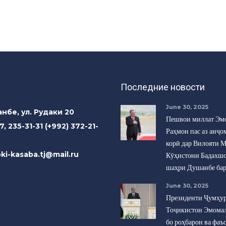
Последние новости
June 30, 2025
нбе, ул. Рудаки 20
Пешвои миллат Эм
7, 235-31-31 (+992) 372-21-
Раҳмон пас аз анҷо
корӣ дар Вилояти 
foki-kasaba.tj@mail.ru
Кӯҳистони Бадахшо
шаҳри Душанбе ба
June 30, 2025
Президенти Ҷумҳу
Тоҷикистон Эмома
бо роҳбарон ва фаъ