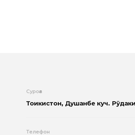
Суроға
Тоҷикистон, Душанбе куч
. Рӯдак
Телефон