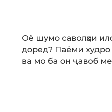
Оё шумо саволҳои ил
доред? Паёми худро 
ва мо ба он ҷавоб ме