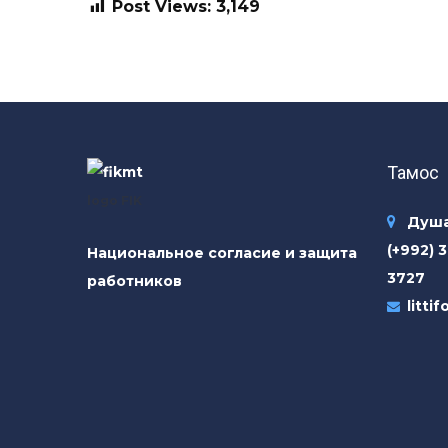
Post Views:
3,149
Тамос
logo FIK
Душа
(+992) 3
Национальное согласие и защита
3727
работников
litti