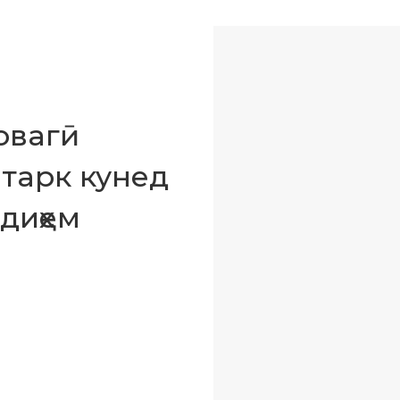
овагӣ
тарк кунед
диҳем