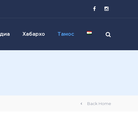
диа
Хабархо
Тамос
Back Home