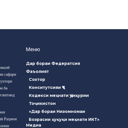
Меню
Дар бораи Федератсия
омалӣ
Фаъолият
ми сафари
Сохтор
Мухтори
Конситутсияи ҶТ
н ба
ргаштанд
Кодекси меҳнати Ҷумҳурии
Тоҷикистон
«Дар бораи Низомномаи
рии
лӣ Раҳмон
Бозрасии ҳуқуқи меҳнати ИКТ»
Медиа
олони