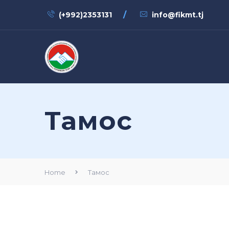
/
(+992)2353131
info@fikmt.tj
Тамос
Home
Тамос