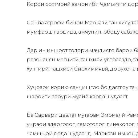
Корҳои сохтмонӣ аз ҷониби Ҷамъияти доро
Саҳн ва атрофи бинои Маркази ташхису та
мумфарш гардида, ҳамчунин, ободу сабзко
Дар ин иншоот толори маҷлисгоҳ барои 60
резонанси магнитӣ, ташхиси ултрасадо, т
хунгирӣ, ташхиси биохимиявӣ, дорухона в
Ҳуҷраҳои корию санҷишгоҳҳо бо дастгоҳу та
шароити зарурӣ муҳайё карда шудааст.
Ба Сарвари давлат муҳтарам Эмомалӣ Раҳм
ҳуҷраҳои алерголог, гемотолог, гинеколог
чамш ҷой дода шудаанд. Маркази имкон д