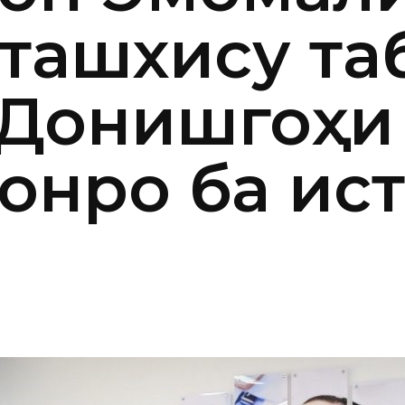
ташхису та
 Донишгоҳи
онро ба ис