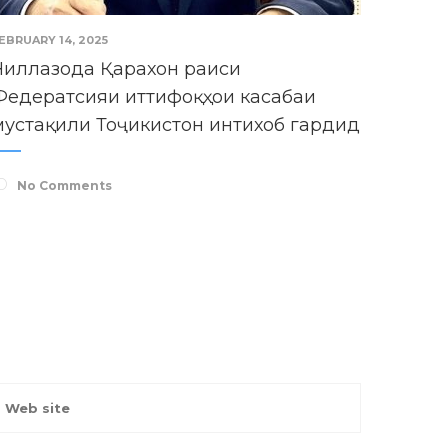
EBRUARY 14, 2025
Чиллазода Қарахон раиси
Федератсияи иттифоқҳои касабаи
мустақили Тоҷикистон интихоб гардид
No Comments