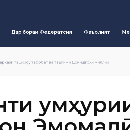
Дар бораи Федератсия
Фаъолият
Ме
аркази ташхису табобат ва таълими Донишгоҳи миллии
ти Ҷумҳури
тон Эмомал