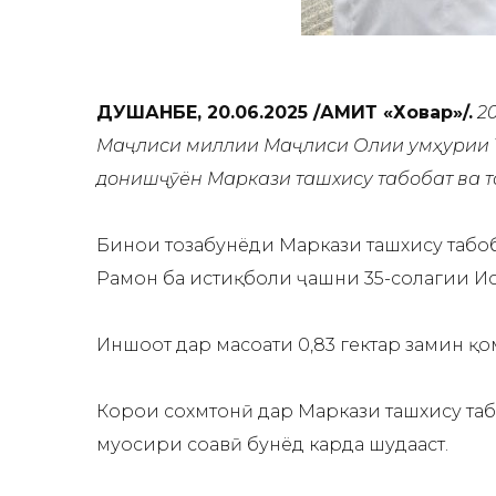
ДУШАНБЕ, 20.06.2025 /АМИТ «Ховар»/.
2
Маҷлиси миллии Маҷлиси Олии Ҷумҳурии 
донишҷӯён Маркази ташхису табобат ва 
Бинои тозабунёди Маркази ташхису табо
Раҳмон ба истиқболи ҷашни 35-солагии Ис
Иншоот дар масоҳати 0,83 гектар замин қо
Корҳои сохмтонӣ дар Маркази ташхису та
муосири соҳавӣ бунёд карда шудааст.