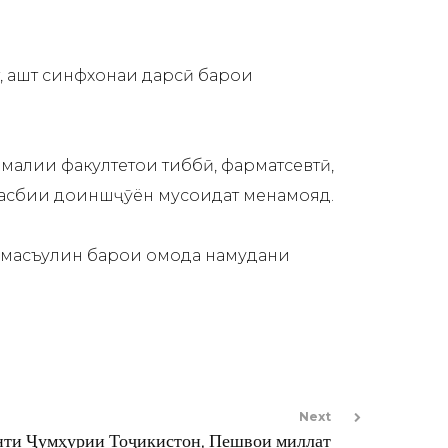
 ҳашт синфхонаи дарсӣ барои
алии факултетҳои тиббӣ, фарматсевтӣ,
 касбии доиншҷӯён мусоидат менамояд.
ба масъулин барои омода намудани
Next
ти Ҷумҳурии Тоҷикистон, Пешвои миллат