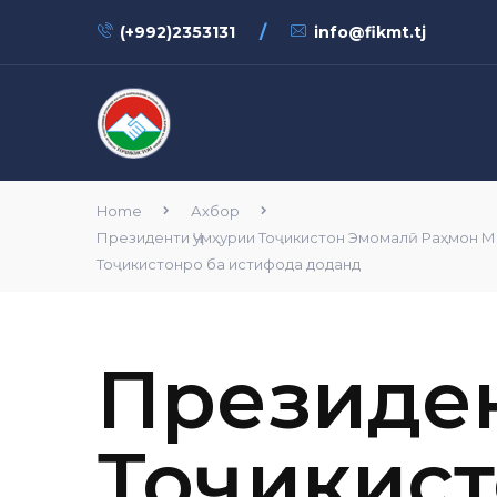
/
(+992)2353131
info@fikmt.tj
Home
Ахбор
Президенти Ҷумҳурии Тоҷикистон Эмомалӣ Раҳмон М
Тоҷикистонро ба истифода доданд
Президен
Тоҷикис