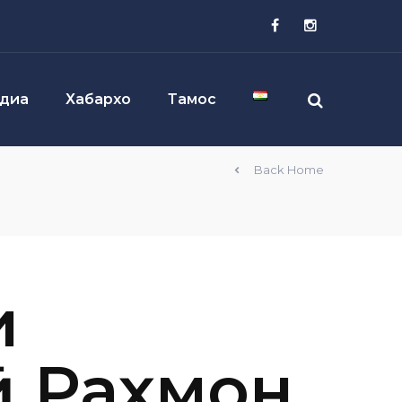
диа
Хабархо
Тамос
Back Home
и
ӣ Раҳмон