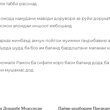
ти таббӣ расонад.
 омода намудани маводи доруворӣ аз рӯйи дорухат,
қисмҳои алоҳидаи иншоот мебошанд.
рказ минбаъд ҳамчун пойгоҳи муҳимми таҷрибавию ам
урда шуда, ба боз ҳам баланд бардоштани малакаи
омалӣ Раҳмон ба сифати корҳо баҳои баланд дода, 
ои мушаххас дод.
ри Душанбе Муассисаи
Паёми шодбошии Президен