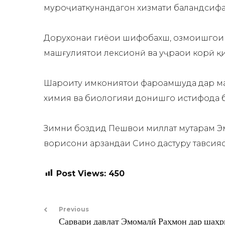
муроҷиаткунандагон хизмати баландсифа
Дорухонаи гиёҳҳои шифобахш, озмоишгоҳи
машғулиятҳои лексионӣ ва ҳуҷраҳои корӣ 
Шароиту имкониятҳои фароҳамшуда дар ма
химия ва биологияи донишгоҳ истифода б
Зимни боздид Пешвои миллат муҳтарам Эм
ворисони арзандаи Сино дастуру тавсияҳ
Post Views:
450
Previous
Сарвари давлат Эмомалӣ Раҳмон дар шаҳ