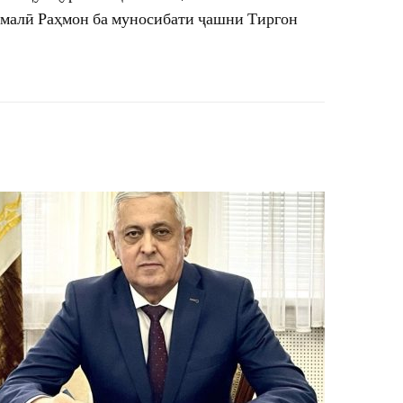
малӣ Раҳмон ба муносибати ҷашни Тиргон