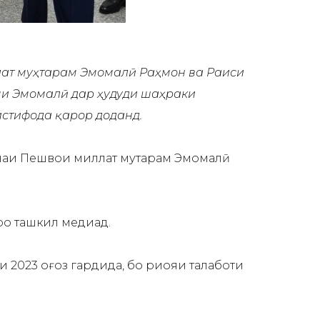
ллат муҳтарам Эмомалӣ Раҳмон ва Раиси
ми Эмомалӣ дар ҳудуди шаҳраки
стифода қарор доданд.
наи Пешвои миллат муҳтарам Эмомалӣ
ро ташкил медиҳад.
 2023 оғоз гардида, бо риояи талаботи