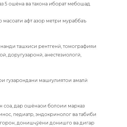
з 5 ошёна ва таҳхона иборат мебошад.
масоҳати ҳафт ҳазор метри мураббаъ
 монанди ташхиси рентгенӣ, томографияи
ҳӣ, доругузаронӣ, анестезиологӣ,
барои гузарондани машғулиятҳои амалӣ
 соҳа, дар ошёнаҳои болоии марказ
бшинос, педиатр, эндокринолог ва табиби
згорон, донишҷӯёни донишгоҳ ва дигар