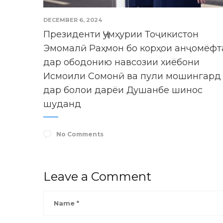
DECEMBER 6, 2024
Президенти Ҷумҳурии Тоҷикистон
Эмомалӣ Раҳмон бо корҳои анҷомёфт
дар ободонию навсозии хиёбони
Исмоили Сомонӣ ва пули мошингард
дар болои дарёи Душанбе шинос
шуданд
No Comments
Leave a Comment