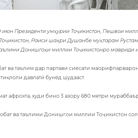
0 июн Президенти Ҷумҳурии Тоҷикистон, Пешвои ми
Тоҷикистон, Раиси шаҳри Душанбе муҳтарам Руста
таълими Донишгоҳи миллии Тоҷикистонро мавриди и
бат ва таълим дар партави сиёсати маорифпарваро
тиқлоли давлатӣ бунёд шудааст.
мат афрохта, худи бино 3 ҳазору 680 метри мураббаъ
бобат ва таълими Донишгоҳи миллии Тоҷикистон соли