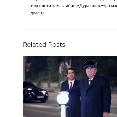
таҳсилоти томактабии «Дурахшон»-ро ма
доданд
Related Posts