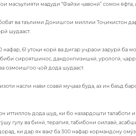
и масъулияти маҳдуди “Файзи ҷавонӣ” сомон ёфта, а
бобат ва таълими Донишгоҳи миллии Тоҷикистон дар 
рӣ шудааст.
 нафар, 61 утоқи корӣ ва дигар ҳуҷраҳои зарурӣ ба
абиби сироятшинос, дандонпизишкӣ, урологӣ, ҷарро
а озмоишгоҳҳо ҷой дода шудааст.
ҷҳизоти насли нави соҳавӣ муҷаҳҳаз буда, аз ин баъд 
он иттиллоъ дода шуд, ки бо назардошти талаботи ин
, гӯшу гулу ва бинӣ, терапия, табибони оилавӣ, аса
орад, ки дар як вақт ба 300 нафар кормандону омӯ