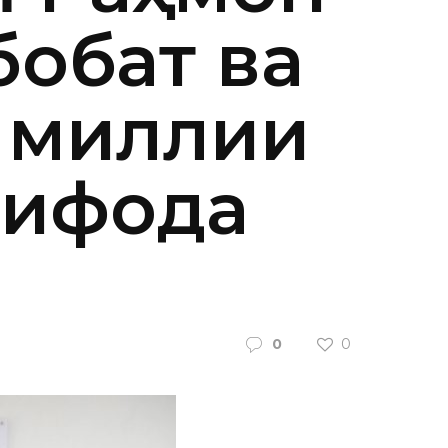
бобат ва
 миллии
тифода
0
0