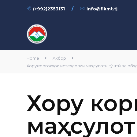
/
(+992)2353131
info@fikmt.tj
Home
Ахбор
Хоруғ коргоҳҳои истеҳсолии маҳсулоти гӯштӣ ва об
Хоруғ ко
маҳсулот