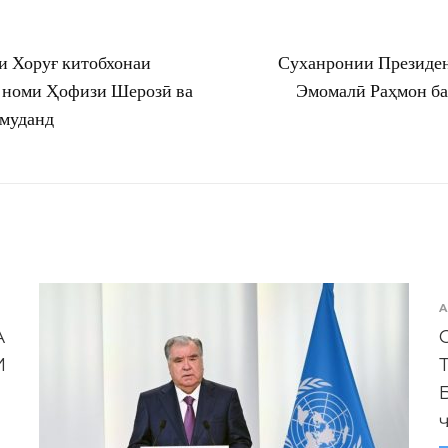
и Хоруғ китобхонаи
Суханронии Президен
а номи Ҳофизи Шерозӣ ва
Эмомалӣ Раҳмон ба
амуданд
A
А
И