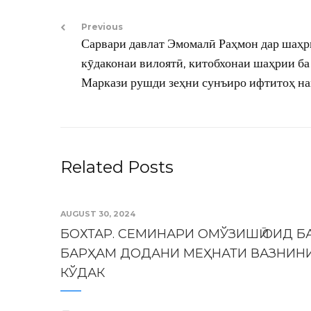
Previous
Сарвари давлат Эмомалӣ Раҳмон дар шаҳр
кӯдаконаи вилоятӣ, китобхонаи шаҳрии б
Маркази рушди зеҳни сунъиро ифтитоҳ н
Related Posts
AUGUST 30, 2024
БОХТАР. СЕМИНАРИ ОМЎЗИШӢ ОИД Б
БАРҲАМ ДОДАНИ МЕҲНАТИ ВАЗНИН
КЎДАК