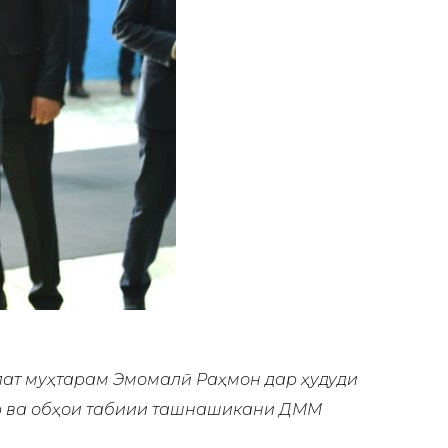
лат муҳтарам Эмомалӣ Раҳмон дар ҳудуди
р ва обҳои табиии ташнашикани ҶДММ