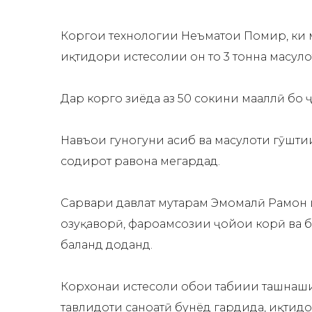
Коргоҳи технологии Неъматҳои Помир, ки ма
иқтидори истеҳсолии он то 3 тонна маҳсу
Дар коргоҳ зиёда аз 50 сокини маҳаллӣ б
Навъҳои гуногуни ҳасиб ва маҳсулоти гӯшт
содирот равона мегардад.
Сарвари давлат муҳтарам Эмомалӣ Раҳмон
озуқаворӣ, фароҳамсозии ҷойҳои корӣ ва б
баланд доданд.
Корхонаи истеҳсоли обҳои табиии ташна
тавлидоти саноатӣ бунёд гардида, иқтидо