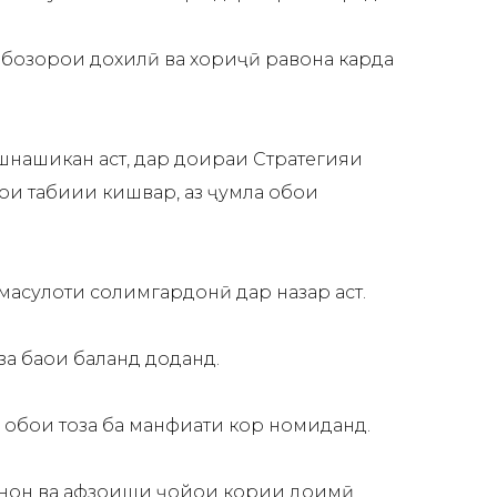
а бозорҳои дохилӣ ва хориҷӣ равона карда
ашнашикан аст, дар доираи Стратегияи
ои табиии кишвар, аз ҷумла обҳои
маҳсулоти солимгардонӣ дар назар аст.
за баҳои баланд доданд.
 обҳои тоза ба манфиати кор номиданд.
кинон ва афзоиши ҷойҳои кории доимӣ