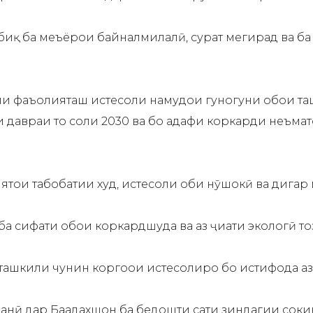
обиқ ба меъёрҳои байналмилалӣ, сурат мегирад ва б
и фаъолияташ истеҳсоли намудҳои гуногуни обҳои т
авраи то соли 2030 ва бо ҳадафи коркарди неъматҳ
ҳои табобатии худ, истеҳсоли оби нӯшокӣ ва дигар 
 сифати обҳои коркардшуда ва аз ҷиҳати экологӣ то
ташкили чунин коргоҳҳои истеҳсолиро бо истифода аз
данӣ дар Баадахшон ба беҳдошти сатҳи зиндагии со