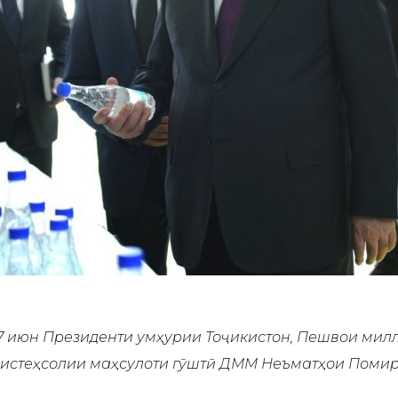
7 июн Президенти Ҷумҳурии Тоҷикистон, Пешвои мил
и истеҳсолии маҳсулоти гӯштӣ ҶДММ Неъматҳои Поми