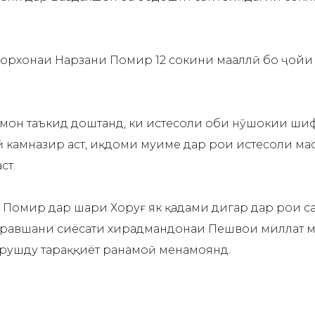
орхонаи Нарзани Помир 12 сокини маҳаллӣ бо ҷойи
он таъкид доштанд, ки истеҳсоли оби нӯшокии шифо
амназир аст, иқдоми муҳиме дар роҳи истеҳсоли маҳс
ст.
ан Помир дар шаҳри Хоруғ як қадами дигар дар роҳи
и равшани сиёсати хирадмандонаи Пешвои миллат му
рушду тараққиёт раҳнамоӣ менамоянд.