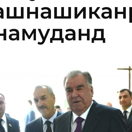
ташнашикан
намуданд