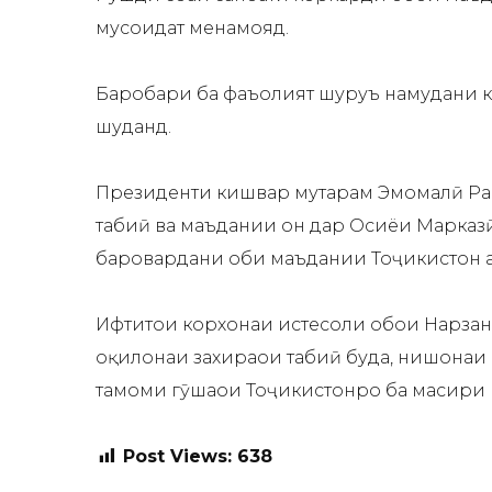
мусоидат менамояд.
Баробари ба фаъолият шуруъ намудани к
шуданд.
Президенти кишвар муҳтарам Эмомалӣ Раҳм
табиӣ ва маъдании он дар Осиёи Марказӣ к
баровардани оби маъдании Тоҷикистон а
Ифтитоҳи корхонаи истеҳсоли обҳои Нарз
оқилонаи захираҳои табиӣ буда, нишона
тамоми гӯшаҳои Тоҷикистонро ба масири 
Post Views:
638