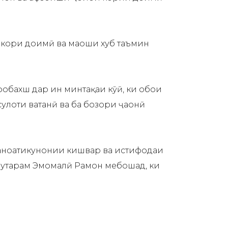
 кори доимӣ ва маоши хуб таъмин
бахш дар ин минтақаи кӯҳӣ, ки обҳои
улоти ватанӣ ва ба бозори ҷаҳонӣ
 саноатикунонии кишвар ва истифодаи
ҳтарам Эмомалӣ Раҳмон мебошад, ки