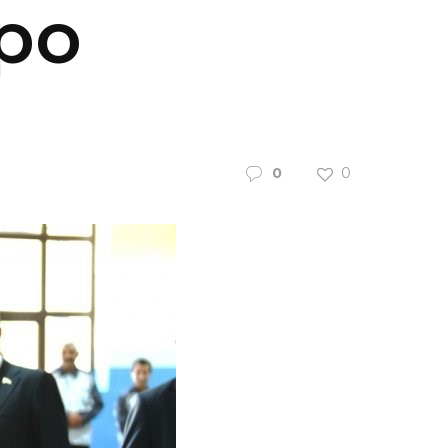
ро
0
0