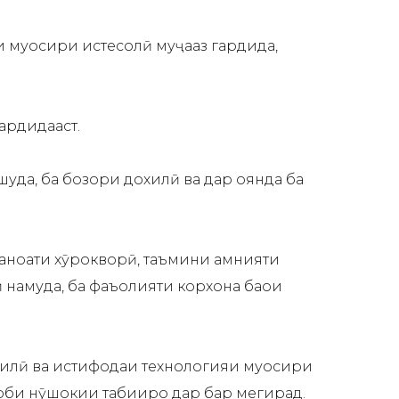
и муосири истеҳсолӣ муҷаҳҳаз гардида,
ардидааст.
 шуда, ба бозори дохилӣ ва дар оянда ба
саноати хӯрокворӣ, таъмини амнияти
ӣ намуда, ба фаъолияти корхона баҳои
хилӣ ва истифодаи технологияи муосири
а оби нӯшокии табииро дар бар мегирад.