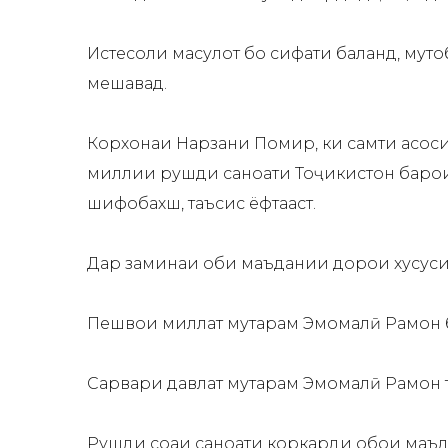
Истеҳсоли маҳсулот бо сифати баланд, мут
мешавад.
Корхонаи Нарзани Помир, ки самти асоси
миллии рушди саноати Тоҷикистон барои д
шифобахш, таъсис ёфтааст.
Дар заминаи оби маъдании дорои хусусият
Пешвои миллат муҳтарам Эмомалӣ Раҳмон ба
Сарвари давлат муҳтарам Эмомалӣ Раҳмон 
Рушди соҳаи саноати коркарди обҳои маъ