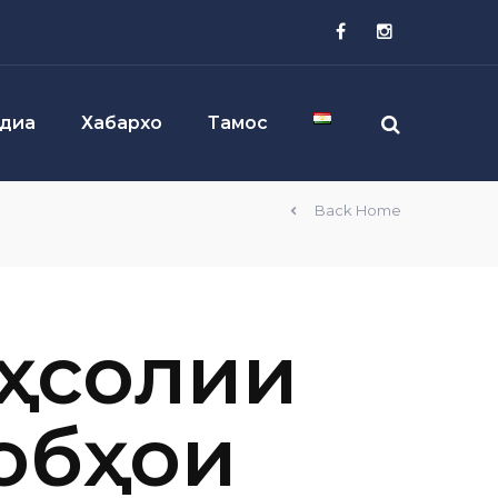
диа
Хабархо
Тамос
Back Home
еҳсолии
 обҳои