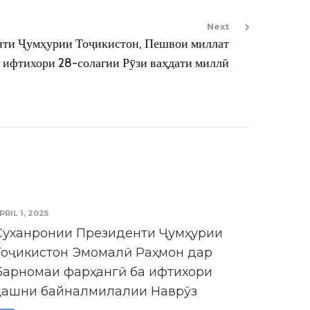
Next
ти Ҷумҳурии Тоҷикистон, Пешвои миллат
 ифтихори 28-солагии Рӯзи ваҳдати миллӣ
PRIL 1, 2025
Суханронии Президенти Ҷумҳурии
Тоҷикистон Эмомалӣ Раҳмон дар
Барномаи фарҳангӣ ба ифтихори
ҷашни байналмилалии Наврӯз