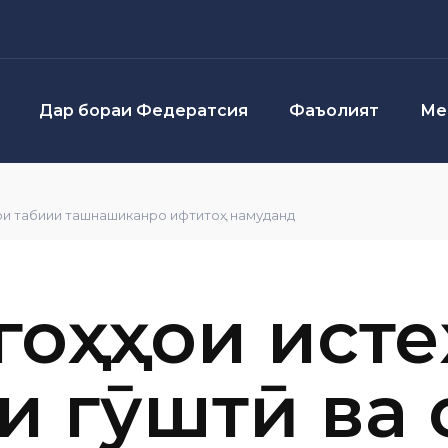
Дар бораи Федератсия
Фаъолият
Ме
ҳои табиии ташнашиканро ифтитоҳ намуданд
ргоҳҳои ист
и гӯштӣ ва