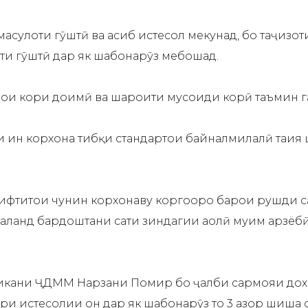
ҳсулоти гӯштӣ ва ҳасиб истеҳсол мекунад, бо таҷҳизот
лоти гӯштӣ дар як шабонарӯз мебошад.
о ҷои кори доимӣ ва шароити мусоиди корӣ таъмин г
ии ин корхона тибқи стандартҳои байналмилалӣ таҳия
 ифтитоҳи чунин корхонаву коргоҳҳоро барои рушди 
аланд бардоштани сатҳи зиндагии аҳолӣ муҳим арзёб
шикани ҶДММ Нарзани Помир бо ҷалби сармояи до
ри истеҳсолии он дар як шабонарӯз то 3 ҳазор шиш