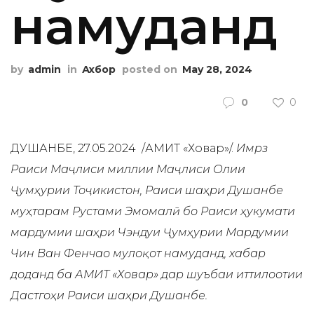
намуданд
by
admin
in
Ахбор
posted on
May 28, 2024
0
0
ДУШАНБЕ, 27.05.2024 /АМИТ «Ховар»/.
Имрӯз
Раиси Маҷлиси миллии Маҷлиси Олии
Ҷумҳурии Тоҷикистон, Раиси шаҳри Душанбе
муҳтарам Рустами Эмомалӣ бо Раиси ҳукумати
мардумии шаҳри Чэндуи Ҷумҳурии Мардумии
Чин Ван Фенчао мулоқот намуданд, хабар
доданд ба АМИТ «Ховар» дар шуъбаи иттилоотии
Дастгоҳи Раиси шаҳри Душанбе.