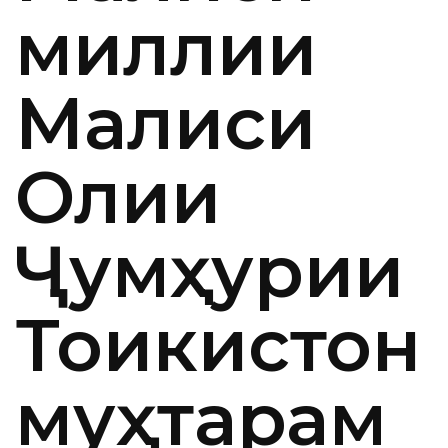
миллии
Маҷлиси
Олии
Ҷумҳурии
Тоҷикистон
муҳтарам