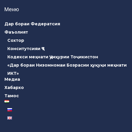
Меню
Дар бораи Федератсия
Фаъолият
Сохтор
Конситутсияи ҶТ
Кодекси меҳнати Ҷумҳурии Тоҷикистон
«Дар бораи Низомномаи Бозрасии ҳуқуқи меҳнати
ИКТ»
Медиа
Хабархо
Тамос