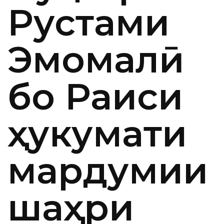
Рустами
Эмомалӣ
бо Раиси
ҳукумати
мардумии
шаҳри