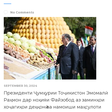
No Comments
SEPTEMBER 30, 2024
Президенти Ҷумҳурии Тоҷикистон Эмомалӣ
Раҳмон дар ноҳияи Файзобод аз заминҳои
хоҷагиҳои деҳқонӣ ва намоиши маҳсулоти