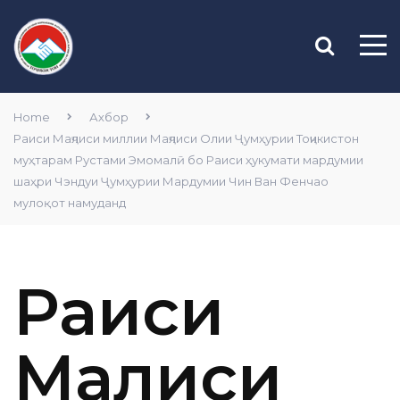
Home
Ахбор
Раиси Маҷлиси миллии Маҷлиси Олии Ҷумҳурии Тоҷикистон
муҳтарам Рустами Эмомалӣ бо Раиси ҳукумати мардумии
шаҳри Чэндуи Ҷумҳурии Мардумии Чин Ван Фенчао
мулоқот намуданд
Раиси
Маҷлиси