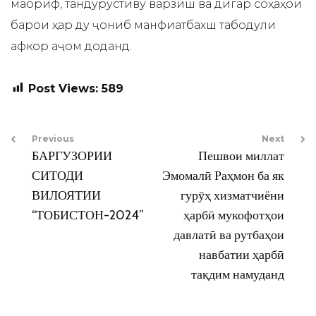
маориф, тандурустиву варзиш ва дигар соҳаҳои
барои ҳар ду ҷониб манфиатбахш табодули
афкор аҷом доданд.
Post Views:
589
Previous
Next
БАРГУЗОРИИ
Пешвои миллат
СИТОДИ
Эмомалӣ Раҳмон ба як
ВИЛОЯТИИ
гурӯҳ хизматчиёни
“ТОБИСТОН-2024”
ҳарбӣ мукофотҳои
давлатӣ ва рутбаҳои
навбатии ҳарбӣ
тақдим намуданд