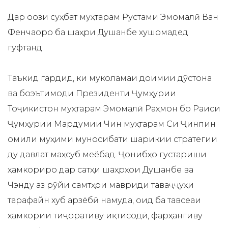
Дар оғози суҳбат муҳтарам Рустами Эмомалӣ Ван
Фенчаоро ба шаҳри Душанбе хушомадед
гуфтанд.
Таъкид гардид, ки муколамаи доимии дӯстона
ва боэътимоди Президенти Ҷумҳурии
Тоҷикистон муҳтарам Эмомалӣ Раҳмон бо Раиси
Ҷумҳурии Мардумии Чин муҳтарам Си Ҷинпин
омили муҳими муносибати шарикии стратегии
ду давлат маҳсуб меёбад. Ҷонибҳо густариши
ҳамкориро дар сатҳи шаҳрҳои Душанбе ва
Чэнду аз рӯйи самтҳои мавриди таваҷҷуҳи
тарафайн хуб арзёбӣ намуда, оид ба тавсеаи
ҳамкории тиҷоративу иқтисодӣ, фарҳангиву