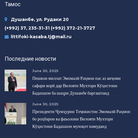
Тамос
Душанбе, ул. Рудаки 20
(+992) 37, 235-31-31 (+992) 372-21-3727
littifoki-kasaba.tj@mail.ru
Последние новости
June 30, 2025
Пешвои миллат Эмомалӣ Раҳмон пас аз анҷоми
сафари корӣ дар Вилояти Мухтори Кӯҳистони
Бадахшон ба шаҳри Душанбе баргаштанд
June 30, 2025
Президенти Ҷумҳурии Тоҷикистон Эмомалӣ Раҳмон
бо роҳбарон ва фаъолони Вилояти Мухтори
Кӯҳистони Бадахшон мулоқот намуданд