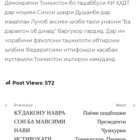
Демократии Тоҷикистон бо ташаббуси КИ ҲХДТ
дар ноҳияи Синои шаҳри Душанбе дар
маҳаллаи Лучоб аксияи ҳизбӣ таҳти унвони “Ба
дарахтон об диҳед” баргузор гардид. Дар ин
чорабини фаъолони ташкилоти ибтидоии
ҳизбии Федератсияи иттифоқҳои касабаи
мустақили Тоҷикистон иштирок намуданд.
Post Views:
572
Previous
Next
КӮДАКОНУ НАВРА
Паёми шодбошии
СОН БА МАВСИМИ
Президенти
НАВИ
Ҷумҳурии
ИСТИРОҲАТИ
Тоҷикистон, Пешвои