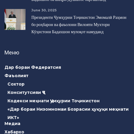
June 30, 2025
Президенти Ҷумҳурии Тоҷикистон Эмомалӣ Раҳмон
бо роҳбарон ва фаъолони Вилояти Мухтори
Кӯҳистони Бадахшон мулоқот намуданд
Меню
Дар бораи Федератсия
Фаъолият
Сохтор
Конситутсияи ҶТ
Кодекси меҳнати Ҷумҳурии Тоҷикистон
«Дар бораи Низомномаи Бозрасии ҳуқуқи меҳнати
ИКТ»
Медиа
Хабархо