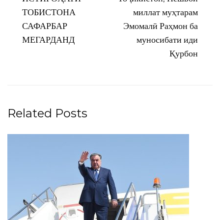
ТОБИСТОНА
миллат муҳтарам
САФАРБАР
Эмомалӣ Раҳмон ба
МЕГАРДАНД
муносибати иди
Қурбон
Related Posts