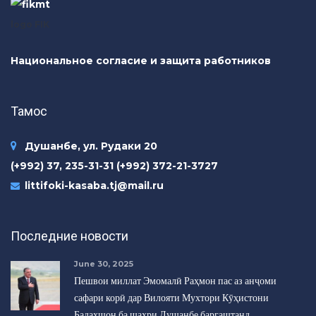
logo FIK
Национальное согласие и защита работников
Тамос
Душанбе, ул. Рудаки 20
(+992) 37, 235-31-31 (+992) 372-21-3727
littifoki-kasaba.tj@mail.ru
Последние новости
June 30, 2025
Пешвои миллат Эмомалӣ Раҳмон пас аз анҷоми
сафари корӣ дар Вилояти Мухтори Кӯҳистони
Бадахшон ба шаҳри Душанбе баргаштанд