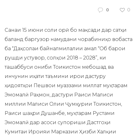
0
0
Санаи 15 июни соли ҷорӣ бо мақсади дар сатҳи
баланд баргузор намудани чорабиниҳо вобаста
ба “Даҳсолаи байналмилалии амал “Об барои
рушди устувор, солҳои 2018 – 2028”, ки
ташаббуси ҷониби Тоҷикистон мебошад ва
инчунин ҷиҳати таъмини иҷрои дастуру
ҳидоятҳои Пешвои муаззами миллат муҳтарам
Эмомалӣ Раҳмон, дастури Раиси Маҷлиси
миллии Маҷлиси Олии Ҷумҳурии Тоҷикистон,
Раиси шаҳри Душанбе, муҳтарам Рустами
Эмомалӣ дар асоси супориши Дастгоҳи
Кумитаи Иҷроияи Марказии Ҳизби Халқии