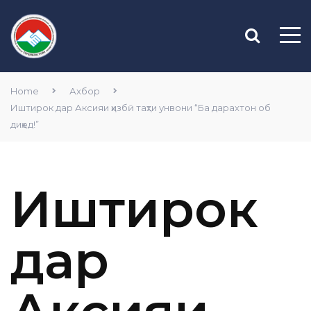
Home
Ахбор
Иштирок дар Аксияи ҳизбӣ таҳти унвони “Ба дарахтон об
диҳед!”
Иштирок
дар