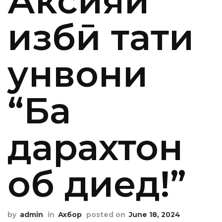
Аксияи
ҳизбӣ таҳти
унвони
“Ба
дарахтон
об диҳед!”
by
admin
in
Ахбор
posted on
June 18, 2024