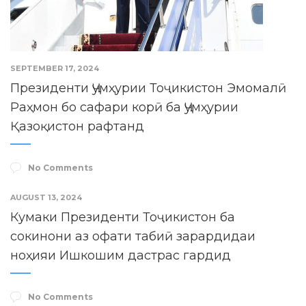
SEPTEMBER 17, 2024
Президенти Ҷумҳурии Тоҷикистон Эмомалӣ
Раҳмон бо сафари корӣ ба Ҷумҳурии
Қазоқистон рафтанд
No Comments
AUGUST 13, 2024
Кумаки Президенти Тоҷикистон ба
сокинони аз офати табиӣ зарардидаи
ноҳияи Ишкошим дастрас гардид
No Comments