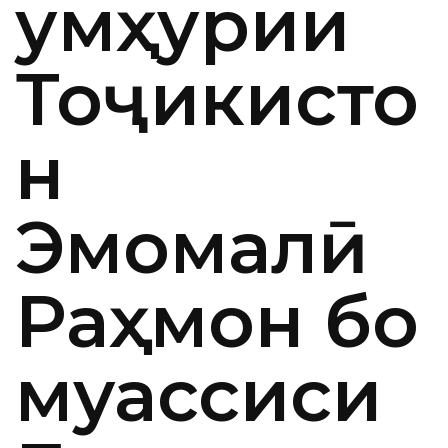
Ҷумҳурии
Тоҷикисто
н
Эмомалӣ
Раҳмон бо
муассиси