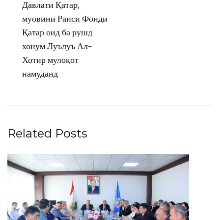
Давлати Қатар,
муовини Раиси Фонди
Қатар оид ба рушд
хонум Луълуъ Ал-
Хотир мулоқот
намуданд
Related Posts