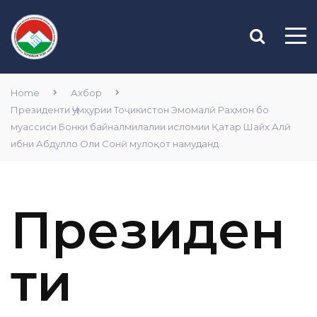
Home
Ахбор
Президенти Ҷумҳурии Тоҷикистон Эмомалӣ Раҳмон бо
муассиси Бонки байналмилалии исломии Қатар Шайх Алӣ
ибни Абдулло Оли Сонӣ мулоқот намуданд
Президен
ти