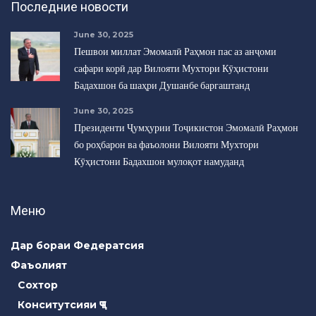
Последние новости
June 30, 2025
Пешвои миллат Эмомалӣ Раҳмон пас аз анҷоми
сафари корӣ дар Вилояти Мухтори Кӯҳистони
Бадахшон ба шаҳри Душанбе баргаштанд
June 30, 2025
Президенти Ҷумҳурии Тоҷикистон Эмомалӣ Раҳмон
бо роҳбарон ва фаъолони Вилояти Мухтори
Кӯҳистони Бадахшон мулоқот намуданд
Меню
Дар бораи Федератсия
Фаъолият
Сохтор
Конситутсияи ҶТ