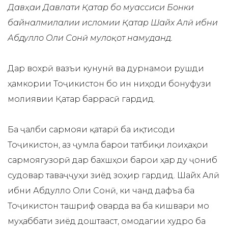
Давҳаи Давлати Қатар бо муассиси Бонки
байналмилалии исломии Қатар Шайх Алӣ ибни
Абдулло Оли Сонӣ мулоқот намуданд.
Дар вохӯрӣ вазъи кунунӣ ва дурнамои рушди
ҳамкории Тоҷикистон бо ин ниҳоди бонуфузи
молиявии Қатар баррасӣ гардид.
Ба ҷалби сармояи қатарӣ ба иқтисоди
Тоҷикистон, аз ҷумла барои татбиқи лоиҳаҳои
сармоягузорӣ дар бахшҳои барои ҳар ду ҷониб
судовар таваҷҷуҳи зиёд зоҳир гардид. Шайх Алӣ
ибни Абдулло Оли Сонӣ, ки чанд дафъа ба
Тоҷикистон ташриф оварда ва ба кишвари мо
муҳаббати зиёд доштааст, омодагии худро ба