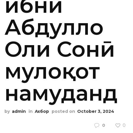
ибни
Абдулло
Оли Сонӣ
мулоқот
намуданд
by
admin
in
Ахбор
posted on
October 3, 2024
0
0