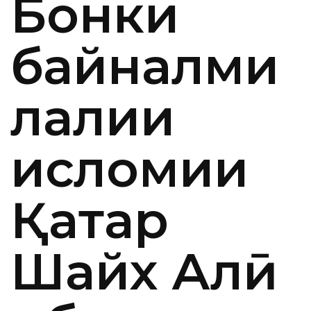
Бонки
байналми
лалии
исломии
Қатар
Шайх Алӣ