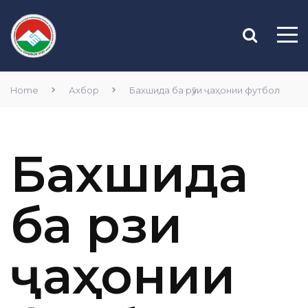
Home
Ахбор
Бахшида ба рӯзи ҷаҳонии футбол
Бахшида
ба рӯзи
ҷаҳонии