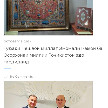
OCTOBER 16, 2024
Туҳфаҳои Пешвои миллат Эмомалӣ Раҳмон ба
Осорхонаи миллии Тоҷикистон эҳдо
гардиданд
No Comments