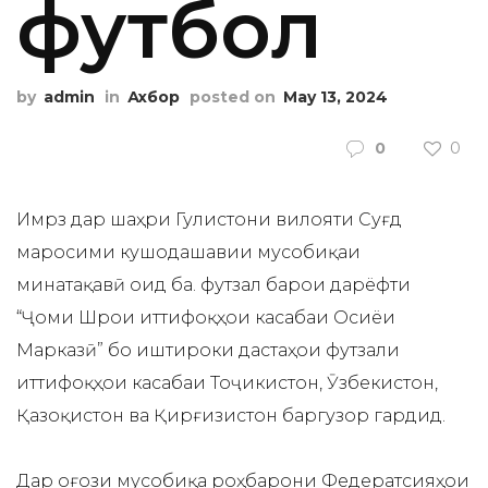
футбол
by
admin
in
Ахбор
posted on
May 13, 2024
0
0
Имрӯз дар шаҳри Гулистони вилояти Суғд
маросими кушодашавии мусобиқаи
минатақавӣ оид ба. футзал барои дарёфти
“Ҷоми Шӯрои иттифоқҳои касабаи Осиёи
Марказӣ” бо иштироки дастаҳои футзали
иттифоқҳои касабаи Тоҷикистон, Ӯзбекистон,
Қазоқистон ва Қирғизистон баргузор гардид.
Дар оғози мусобиқа роҳбарони Федератсияҳои