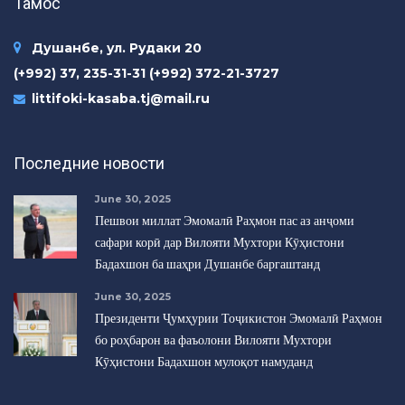
Тамос
Душанбе, ул. Рудаки 20
(+992) 37, 235-31-31 (+992) 372-21-3727
littifoki-kasaba.tj@mail.ru
Последние новости
June 30, 2025
Пешвои миллат Эмомалӣ Раҳмон пас аз анҷоми
сафари корӣ дар Вилояти Мухтори Кӯҳистони
Бадахшон ба шаҳри Душанбе баргаштанд
June 30, 2025
Президенти Ҷумҳурии Тоҷикистон Эмомалӣ Раҳмон
бо роҳбарон ва фаъолони Вилояти Мухтори
Кӯҳистони Бадахшон мулоқот намуданд