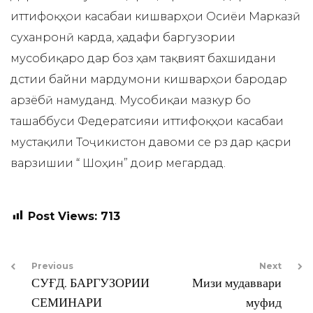
иттифоқҳои касабаи кишварҳои Осиёи Марказӣ
суханронӣ карда, ҳадафи баргузории
мусобиқаро дар боз ҳам тақвият бахшидани
дӯстии байни мардумони кишварҳои бародар
арзёбӣ намуданд. Мусобиқаи мазкур бо
ташаббуси Федератсияи иттифоқҳои касабаи
мустақили Тоҷикистон давоми се рӯз дар қасри
варзишии “ Шоҳин” доир мегардад.
Post Views:
713
Previous
Next
СУҒД. БАРГУЗОРИИ
Мизи мудаввари
СЕМИНАРИ
муфид