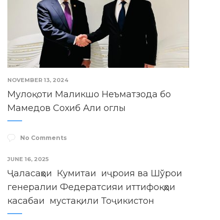
NOVEMBER 13, 2024
Мулоқоти Маликшо Неъматзода бо
Мамедов Сохиб Али оглы
No Comments
JUNE 16, 2025
Ҷаласаҳои Кумитаи иҷроия ва Шўрои
генералии Федератсияи иттифоқҳои
касабаи мустақили Тоҷикистон