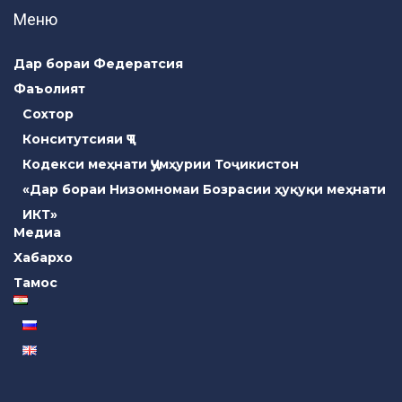
Меню
Дар бораи Федератсия
Фаъолият
Сохтор
Конситутсияи ҶТ
Кодекси меҳнати Ҷумҳурии Тоҷикистон
«Дар бораи Низомномаи Бозрасии ҳуқуқи меҳнати
ИКТ»
Медиа
Хабархо
Тамос